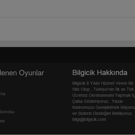
lenen Oyunlar
rma
 Gomoku
ası