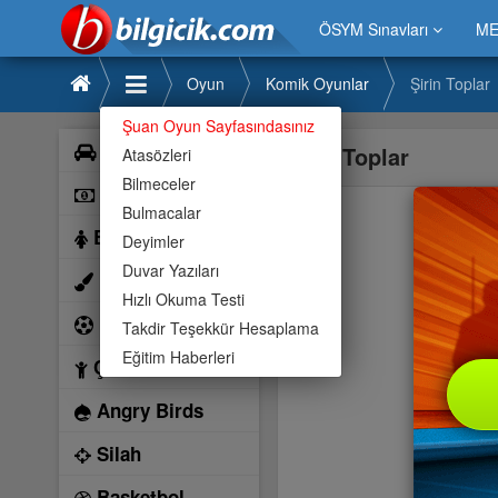
ÖSYM Sınavları
ME
Oyun
Komik Oyunlar
Şirin Toplar
Şuan Oyun Sayfasındasınız
Araba
Şirin Toplar
Atasözleri
Bilmeceler
Bilardo
Bulmacalar
Barbie
Deyimler
Duvar Yazıları
Boyama
Hızlı Okuma Testi
Futbol
Takdir Teşekkür Hesaplama
Eğitim Haberleri
Çocuk
Angry Birds
Silah
Basketbol