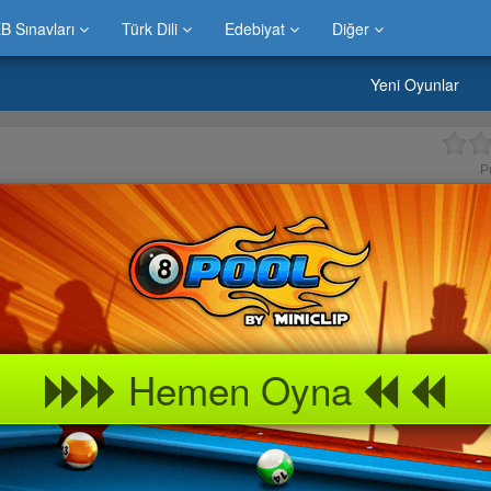
B Sınavları
Türk Dili
Edebiyat
Diğer
Yeni Oyunlar
P
Hemen Oyna