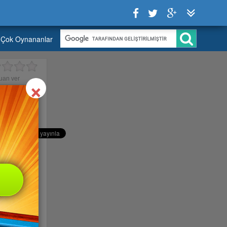
Çok Oynananlar
Close
×
uan ver