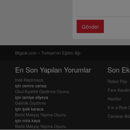
Gönder
Bilgicik.com ~ Türkiye'nin Eğitim Ağı
En Son Yapılan Yorumlar
Son Ek
inek Kaçırmaca
Robot Pop
için
cemre cansız
Fare Kandı
Okul Kıyafeti Giydirme Oyunu
için
lamiye eliyeva
Hambo
Gelinlik Giydirme
5 in a Row
için
ipek karaca
Barbi Makyaj Yapma Oyunu
Canavar Ad
için
mira kaya
Barbi Makyaj Yapma Oyunu