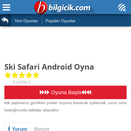
Ana Sayfa
Araba
Atasözleri
Yeni Oyunlar
Popüler Oyunlar
Bilardo
Bilmeceler
Barbie
Bulmacalar
Boyama
Deyimler
Ski Safari Android Oyna
Futbol
Duvar Yazıları
Çocuk
5
(100%)
1
Angry Birds
Hızlı Okuma Testi
Oyuna Başla
Silah
tek yapmanız gereken yukarı tuşuna basarak zıplamak, uzun süre
Hesaplamalar
bastığınızda taklalar atacaktır
Basketbol
Oyun
Motor
Yorum
Benzer
Eğitim Haberleri