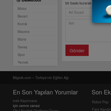
bir baskı kurarak topu alırsını
Motor
Beceri
Komik
Macera
Mario
Savaş
Gönder
Spor
Yemek
Bilgicik.com ~ Türkiye'nin Eğitim Ağı
En Son Yapılan Yorumlar
Son Ek
inek Kaçırmaca
Robot Pop
için
cemre cansız
Fare Kandı
Okul Kıyafeti Giydirme Oyunu