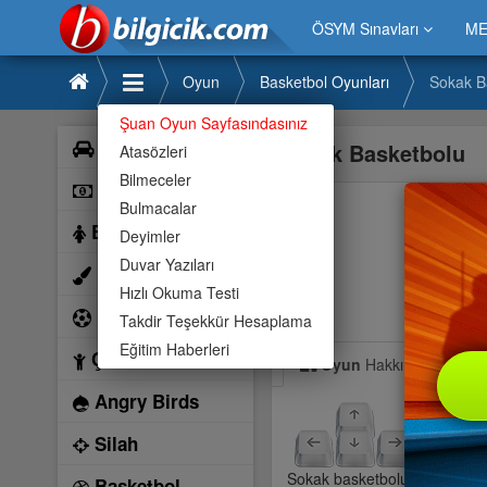
ÖSYM Sınavları
ME
Oyun
Basketbol Oyunları
Sokak B
Şuan Oyun Sayfasındasınız
Araba
Sokak Basketbolu
Atasözleri
Bilmeceler
Bilardo
Bulmacalar
Barbie
Deyimler
Duvar Yazıları
Boyama
Hızlı Okuma Testi
Futbol
Takdir Teşekkür Hesaplama
Eğitim Haberleri
Çocuk
Oyun
Hakkında
Angry Birds
Silah
Sokak basketbolu oldukça zevkl
Basketbol