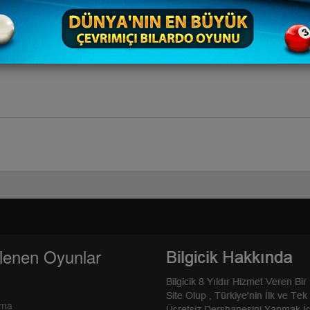
z ve sayınızı atarsınız.
lenen Oyunlar
rma