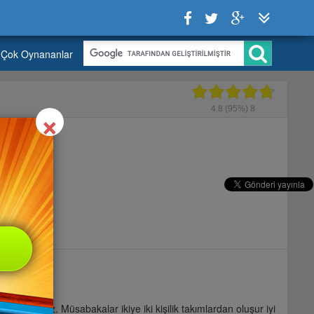
Çok Oynananlar
Close
×
4.8
(95%)
8
tabilirsiniz. Müsabakalar ikiye iki kişilik takımlardan oluşur iyi