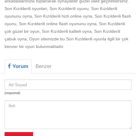
arkadaslarinizla toplanarak oynayabilir güzel vakit geçirebilirsiniz.
Beceri
Son Kızılderili oyunlari, Son Kızılderili oyunu, Son Kızılderili
Komik
oyununu oyna, Son Kızılderili hizli online oyna, Son Kızılderili flash
oyunu, Son Kızılderili online flash oyununu oyna, Son Kızılderili
Macera
çok güzel bir oyun, Son Kızılderili kaliteli oyna, Son Kızılderili
Mario
çabuk oyna, Oyun sitemizde bu Son Kızılderili oyunla ilgili bir çok
benzer bir oyun bulunmaktadır.
Savaş
Spor
Yorum
Benzer
Yemek
(required)