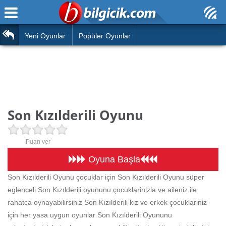
Ana Sayfa
Araba
Atasözleri
Yeni Oyunlar
Popüler Oyunlar
Bilardo
Bilmeceler
Barbie
Bulmacalar
Boyama
Deyimler
Son Kızılderili Oyunu
Futbol
Duvar Yazıları
Çocuk
Puan ver
Angry Birds
Hızlı Okuma Testi
Oyuna Başla
Silah
Son Kızılderili Oyunu çocuklar için Son Kızılderili Oyunu süper
Hesaplamalar
eglenceli Son Kızılderili oyununu çocuklarinizla ve aileniz ile
Basketbol
Oyun
rahatca oynayabilirsiniz Son Kızılderili kiz ve erkek çocuklariniz
Motor
için her yasa uygun oyunlar Son Kızılderili Oyununu
Eğitim Haberleri