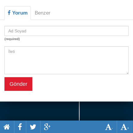
Beceri
Yorum
Benzer
Komik
Macera
Mario
(required)
Savaş
Spor
Yemek
Gönder
-
+