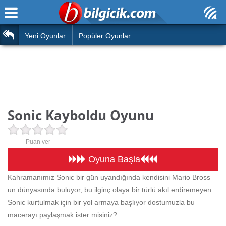
Ana Sayfa
Araba
Atasözleri
Yeni Oyunlar
Popüler Oyunlar
Bilardo
Bilmeceler
Barbie
Bulmacalar
Boyama
Deyimler
Sonic Kayboldu Oyunu
Futbol
Duvar Yazıları
Çocuk
Puan ver
Angry Birds
Hızlı Okuma Testi
Oyuna Başla
Silah
Kahramanımız Sonic bir gün uyandığında kendisini Mario Bross
Hesaplamalar
un dünyasında buluyor, bu ilginç olaya bir türlü akıl erdiremeyen
Basketbol
Oyun
Sonic kurtulmak için bir yol armaya başlıyor dostumuzla bu
Motor
macerayı paylaşmak ister misiniz?.
Eğitim Haberleri