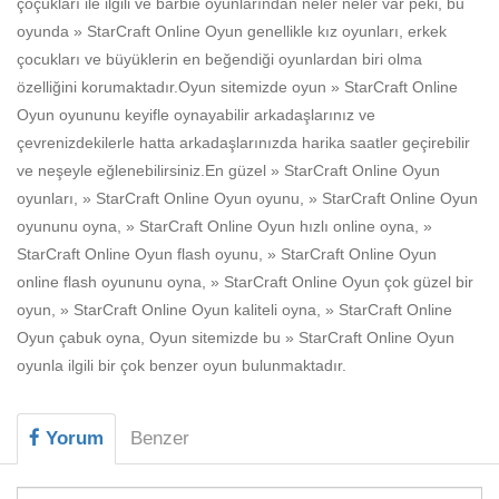
çoçukları ile ilgili ve barbie oyunlarından neler neler var peki, bu
Beceri
oyunda » StarCraft Online Oyun genellikle kız oyunları, erkek
Komik
çocukları ve büyüklerin en beğendiği oyunlardan biri olma
özelliğini korumaktadır.Oyun sitemizde oyun » StarCraft Online
Macera
Oyun oyununu keyifle oynayabilir arkadaşlarınız ve
Mario
çevrenizdekilerle hatta arkadaşlarınızda harika saatler geçirebilir
ve neşeyle eğlenebilirsiniz.En güzel » StarCraft Online Oyun
Savaş
oyunları, » StarCraft Online Oyun oyunu, » StarCraft Online Oyun
oyununu oyna, » StarCraft Online Oyun hızlı online oyna, »
Spor
StarCraft Online Oyun flash oyunu, » StarCraft Online Oyun
Yemek
online flash oyununu oyna, » StarCraft Online Oyun çok güzel bir
oyun, » StarCraft Online Oyun kaliteli oyna, » StarCraft Online
Oyun çabuk oyna, Oyun sitemizde bu » StarCraft Online Oyun
oyunla ilgili bir çok benzer oyun bulunmaktadır.
Yorum
Benzer