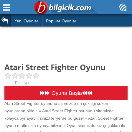
Ana Sayfa
Araba
Atasözleri
Yeni Oyunlar
Popüler Oyunlar
Bilardo
Bilmeceler
Barbie
Bulmacalar
Boyama
Deyimler
Atari Street Fighter Oyunu
Futbol
Duvar Yazıları
Çocuk
Puan ver
Angry Birds
Hızlı Okuma Testi
Oyuna Başla
Silah
Atari Street Fighter oyununu sitemizde en çok ilgi çeken
Hesaplamalar
oyunlardan biridir. » Atari Street Fighter oyununu sitemizde
Basketbol
Oyun
kolayca oynayabilirsiniz.Heryerde bu güzel » Atari Street Fighter
Motor
oyunu mutlulukla oynayabilirsiniz.Oyun sitemizde kız çoçukları ile
Eğitim Haberleri