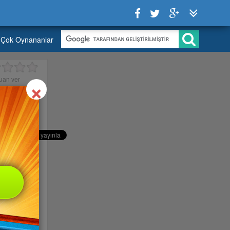
Çok Oynananlar
Close
×
uan ver