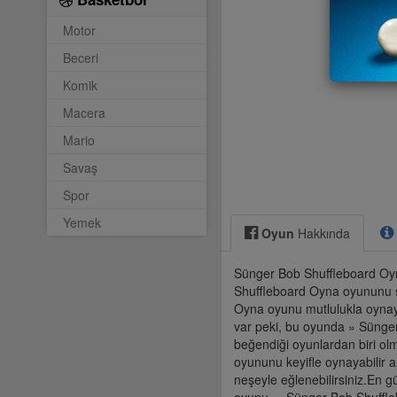
Motor
Beceri
Komik
Macera
Mario
Savaş
Spor
Yemek
Oyun
Hakkında
Sünger Bob Shuffleboard Oyna
Shuffleboard Oyna oyununu s
Oyna oyunu mutlulukla oynayabi
var peki, bu oyunda » Sünger
beğendiği oyunlardan biri ol
oyununu keyifle oynayabilir ar
neşeyle eğlenebilirsiniz.En 