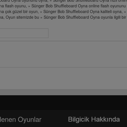
board Oyna oyununu oyna, » Sünger Bob Shuffleboard Oyna hızlı onlin
a flash oyunu, » Sünger Bob Shuffleboard Oyna online flash oyununu 
a çok güzel bir oyun, » Sünger Bob Shuffleboard Oyna kaliteli oyna, 
, Oyun sitemizde bu » Sünger Bob Shuffleboard Oyna oyunla ilgili bir
lenen Oyunlar