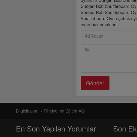
oyunu, » Sünger Bob Shuffle
Sünger Bob Shuffleboard Oyn
Sünger Bob Shuffleboard Oyn
Shuffleboard Oyna çabuk oyna
oyun bulunmaktadır.
Gönder
Bilgicik.com ~ Türkiye'nin Eğitim Ağı
En Son Yapılan Yorumlar
Son Ek