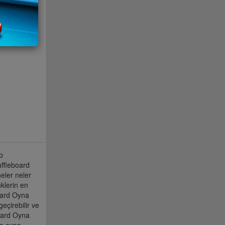
b
ffleboard
neler neler
klerin en
oard Oyna
eçirebilir ve
oard Oyna