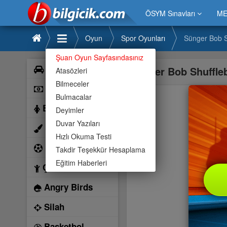
ÖSYM Sınavları
ME
Oyun
Spor Oyunları
Sünger Bob S
Şuan Oyun Sayfasındasınız
Araba
Sünger Bob Shuffle
Atasözleri
Bilmeceler
Bilardo
Bulmacalar
Barbie
Deyimler
Duvar Yazıları
Boyama
Hızlı Okuma Testi
Futbol
Takdir Teşekkür Hesaplama
Eğitim Haberleri
Çocuk
Angry Birds
Silah
Basketbol