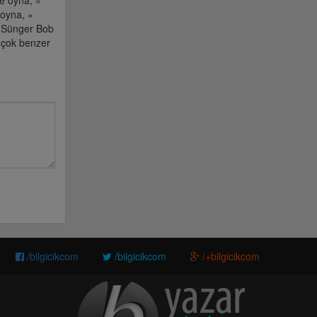
e oyna, »
oyna, »
» Sünger Bob
 çok benzer
/bilgicikcom
/bilgicikcom
/+bilgicikcom