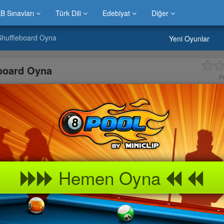
B Sınavları
Türk Dili
Edebiyat
Diğer
huffleboard Oyna
Yeni Oyunlar
board Oyna
P
Hemen Oyna