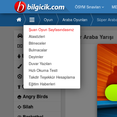
ÖSYM Sınavları
ME
Oyun
Araba Oyunları
Süper Araba
Şuan Oyun Sayfasındasınız
Araba
Süper Araba Yarışı
Atasözleri
Bilmeceler
Bilardo
Bulmacalar
Barbie
Deyimler
Duvar Yazıları
Boyama
Hızlı Okuma Testi
Futbol
Takdir Teşekkür Hesaplama
Eğitim Haberleri
Çocuk
Angry Birds
Silah
Basketbol