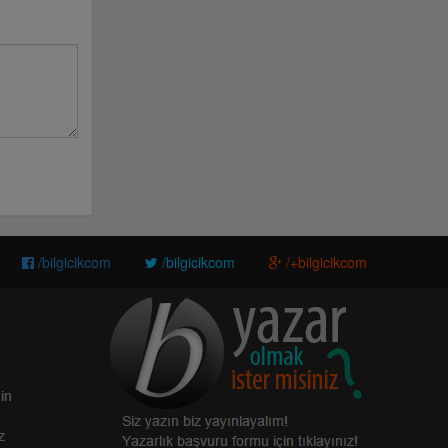
/bilgicikcom
/bilgicikcom
/+bilgicikcom