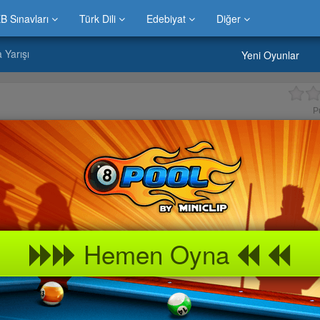
B Sınavları
Türk Dili
Edebiyat
Diğer
 Yarışı
Yeni Oyunlar
P
Hemen Oyna