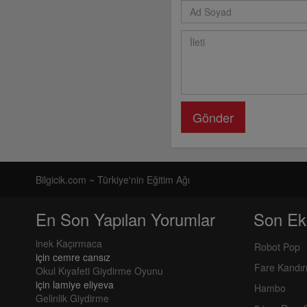
Gönder
Bilgicik.com ~ Türkiye'nin Eğitim Ağı
En Son Yapılan Yorumlar
Son Ek
inek Kaçırmaca
Robot Pop
için
cemre cansız
Fare Kandı
Okul Kıyafeti Giydirme Oyunu
için
lamiye eliyeva
Hambo
Gelinlik Giydirme