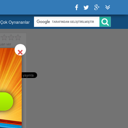
Çok Oynananlar
Close
×
uan ver