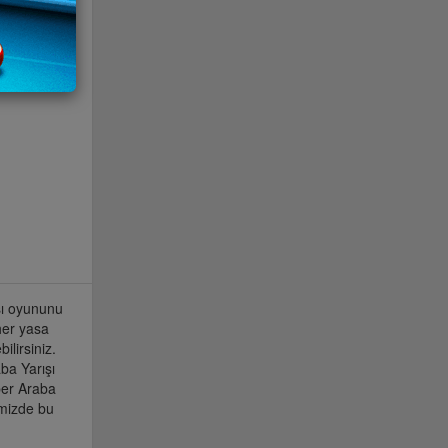
şı oyununu
 her yasa
lirsiniz.
ba Yarışı
per Araba
emizde bu