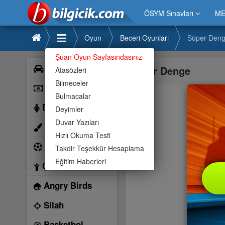
ÖSYM Sınavları
ME
Oyun
Beceri Oyunları
Süper Den
Şuan Oyun Sayfasındasınız
Araba
Süper Denge
Atasözleri
Bilmeceler
Bilardo
Bulmacalar
Barbie
Deyimler
Duvar Yazıları
Boyama
Hızlı Okuma Testi
Futbol
Takdir Teşekkür Hesaplama
Eğitim Haberleri
Çocuk
Angry Birds
Silah
Basketbol