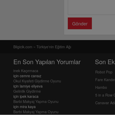
Gönder
Bilgicik.com ~ Türkiye'nin Eğitim Ağı
En Son Yapılan Yorumlar
Son Ek
inek Kaçırmaca
Robot Pop
için
cemre cansız
Fare Kandı
Okul Kıyafeti Giydirme Oyunu
için
lamiye eliyeva
Hambo
Gelinlik Giydirme
5 in a Row
için
ipek karaca
Barbi Makyaj Yapma Oyunu
Canavar Ad
için
mira kaya
Barbi Makyaj Yapma Oyunu