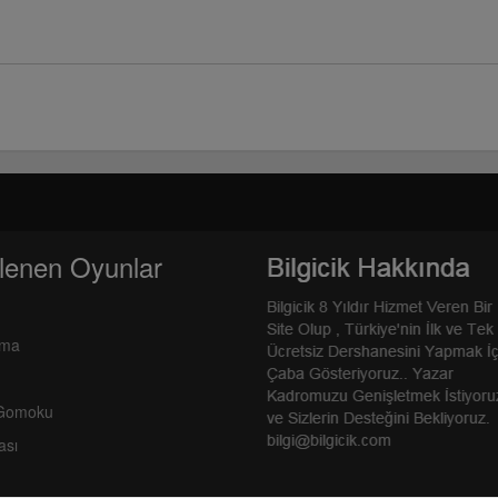
lenen Oyunlar
rma
 Gomoku
ası