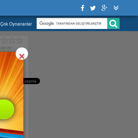
Çok Oynananlar
Close
×
uan ver