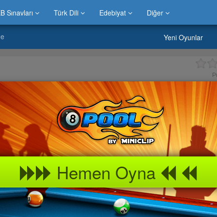
B Sınavları
Türk Dili
Edebiyat
Diğer
ge
Yeni Oyunlar
P
Hemen Oyna