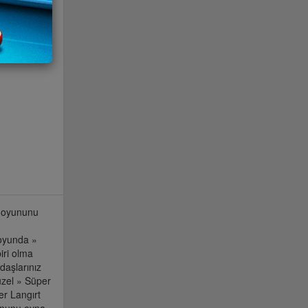
u oyununu
 oyunda »
iri olma
daşlarınız
üzel » Süper
r Langırt