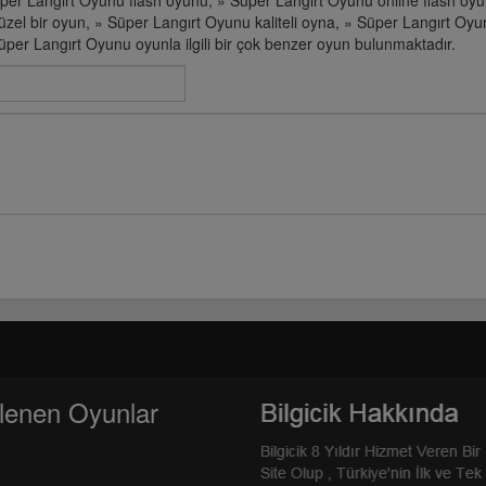
üper Langırt Oyunu flash oyunu, » Süper Langırt Oyunu online flash oy
zel bir oyun, » Süper Langırt Oyunu kaliteli oyna, » Süper Langırt Oy
per Langırt Oyunu oyunla ilgili bir çok benzer oyun bulunmaktadır.
lenen Oyunlar