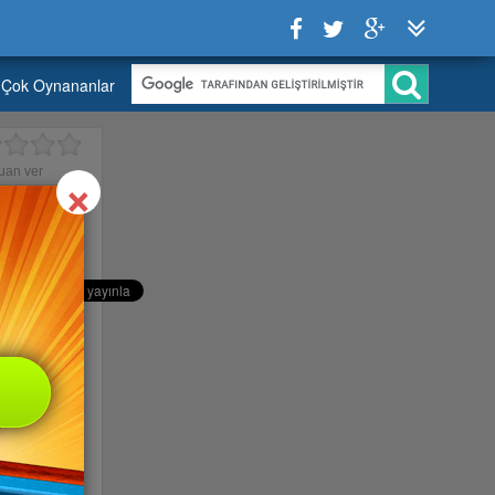
Çok Oynananlar
Close
×
uan ver