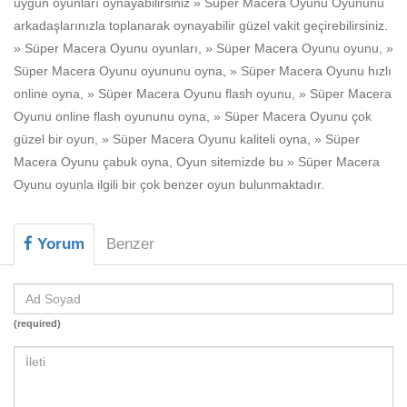
uygun oyunları oynayabilirsiniz » Süper Macera Oyunu Oyununu
Beceri
arkadaşlarınızla toplanarak oynayabilir güzel vakit geçirebilirsiniz.
Komik
» Süper Macera Oyunu oyunları, » Süper Macera Oyunu oyunu, »
Süper Macera Oyunu oyununu oyna, » Süper Macera Oyunu hızlı
Macera
online oyna, » Süper Macera Oyunu flash oyunu, » Süper Macera
Mario
Oyunu online flash oyununu oyna, » Süper Macera Oyunu çok
güzel bir oyun, » Süper Macera Oyunu kaliteli oyna, » Süper
Savaş
Macera Oyunu çabuk oyna, Oyun sitemizde bu » Süper Macera
Oyunu oyunla ilgili bir çok benzer oyun bulunmaktadır.
Spor
Yemek
Yorum
Benzer
(required)