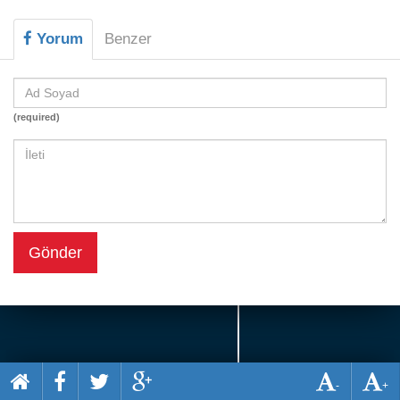
Beceri
Yorum
Benzer
Komik
Macera
Mario
(required)
Savaş
Spor
Yemek
Gönder
-
+