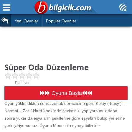
Ana Sayfa
Araba
Atasözleri
Yeni Oyunlar
Popüler Oyunlar
Bilardo
Bilmeceler
Barbie
Bulmacalar
Boyama
Deyimler
Süper Oda Düzenleme
Futbol
Duvar Yazıları
Çocuk
Puan ver
Angry Birds
Hızlı Okuma Testi
Oyuna Başla
Silah
Oyun yüklendikten sonra zorluk derecesine göre Kolay ( Easy ) –
Hesaplamalar
Normal – Zor ( Hard ) şeklinde seçiminizi yapıyorsunuz daha
Basketbol
Oyun
sonra yukarıda eşyaların şekillerine göre eşyaları bulup yerlerine
Motor
yerleştiriyorsunuz. Oyunu Mouse ile oynayabilirsiniz.
Eğitim Haberleri