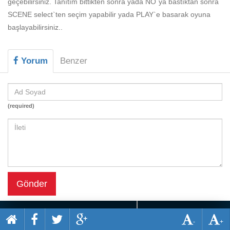
geçebilirsiniz. Tanıtım bittikten sonra yada NO`ya bastıktan sonra
Beceri
SCENE select`ten seçim yapabilir yada PLAY`e basarak oyuna
Komik
başlayabilirsiniz..
Macera
Yorum
Benzer
Mario
Savaş
Spor
(required)
Yemek
Gönder
-
+