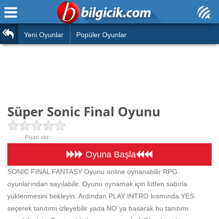
Ana Sayfa
Araba
Atasözleri
Yeni Oyunlar
Popüler Oyunlar
Bilardo
Bilmeceler
Barbie
Bulmacalar
Boyama
Deyimler
Süper Sonic Final Oyunu
Futbol
Duvar Yazıları
Çocuk
Puan ver
Angry Birds
Hızlı Okuma Testi
Oyuna Başla
Silah
SONIC FINAL FANTASY Oyunu online oynanabilir RPG
Hesaplamalar
oyunlarından sayılabilir. Oyunu oynamak için lütfen sabırla
Basketbol
Oyun
yüklenmesini bekleyin. Ardından PLAY INTRO kısmında YES
Motor
seçerek tanıtımı izleyebilir yada NO`ya basarak bu tanıtımı
Eğitim Haberleri