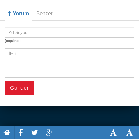
Beceri
Yorum
Benzer
Komik
Macera
Mario
(required)
Savaş
Spor
Yemek
Gönder
-
+