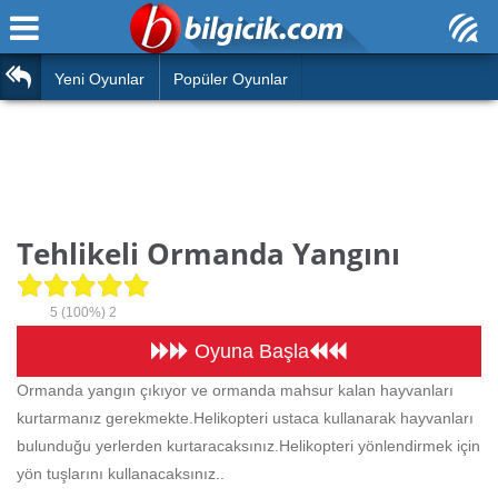
Ana Sayfa
Araba
Atasözleri
Yeni Oyunlar
Popüler Oyunlar
Bilardo
Bilmeceler
Barbie
Bulmacalar
Boyama
Deyimler
Tehlikeli Ormanda Yangını
Futbol
Duvar Yazıları
Çocuk
5
(100%)
2
Angry Birds
Hızlı Okuma Testi
Oyuna Başla
Silah
Ormanda yangın çıkıyor ve ormanda mahsur kalan hayvanları
Hesaplamalar
kurtarmanız gerekmekte.Helikopteri ustaca kullanarak hayvanları
Basketbol
Oyun
bulunduğu yerlerden kurtaracaksınız.Helikopteri yönlendirmek için
Motor
yön tuşlarını kullanacaksınız..
Eğitim Haberleri