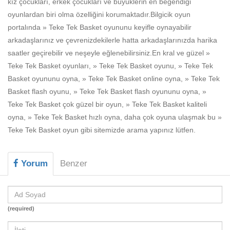
kız çocukları, erkek çocukları ve büyüklerin en beğendiği
Beceri
oyunlardan biri olma özelliğini korumaktadır.Bilgicik oyun
Komik
portalında » Teke Tek Basket oyununu keyifle oynayabilir
arkadaşlarınız ve çevrenizdekilerle hatta arkadaşlarınızda harika
Macera
saatler geçirebilir ve neşeyle eğlenebilirsiniz.En kral ve güzel »
Mario
Teke Tek Basket oyunları, » Teke Tek Basket oyunu, » Teke Tek
Basket oyununu oyna, » Teke Tek Basket online oyna, » Teke Tek
Savaş
Basket flash oyunu, » Teke Tek Basket flash oyununu oyna, »
Teke Tek Basket çok güzel bir oyun, » Teke Tek Basket kaliteli
Spor
oyna, » Teke Tek Basket hızlı oyna, daha çok oyuna ulaşmak bu »
Yemek
Teke Tek Basket oyun gibi sitemizde arama yapınız lütfen.
Yorum
Benzer
(required)