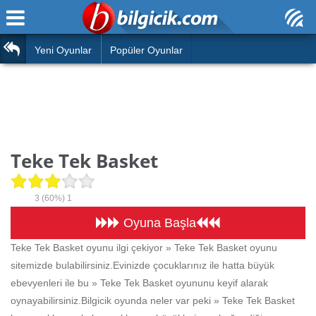
Ana Sayfa
Araba
Atasözleri
Yeni Oyunlar
Popüler Oyunlar
Bilardo
Bilmeceler
Barbie
Bulmacalar
Boyama
Deyimler
Teke Tek Basket
Futbol
Duvar Yazıları
Çocuk
3
(60%)
1
Angry Birds
Hızlı Okuma Testi
Oyuna Başla
Silah
Teke Tek Basket oyunu ilgi çekiyor » Teke Tek Basket oyunu
Hesaplamalar
sitemizde bulabilirsiniz.Evinizde çocuklarınız ile hatta büyük
Basketbol
Oyun
ebevyenleri ile bu » Teke Tek Basket oyununu keyif alarak
Motor
oynayabilirsiniz.Bilgicik oyunda neler var peki » Teke Tek Basket
Eğitim Haberleri