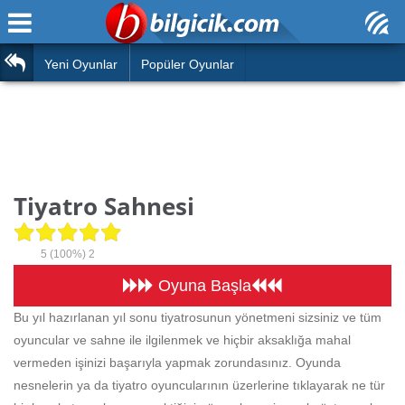
Ana Sayfa
Araba
Atasözleri
Yeni Oyunlar
Popüler Oyunlar
Bilardo
Bilmeceler
Barbie
Bulmacalar
Boyama
Deyimler
Tiyatro Sahnesi
Futbol
Duvar Yazıları
Çocuk
5
(100%)
2
Angry Birds
Hızlı Okuma Testi
Oyuna Başla
Silah
Bu yıl hazırlanan yıl sonu tiyatrosunun yönetmeni sizsiniz ve tüm
Hesaplamalar
oyuncular ve sahne ile ilgilenmek ve hiçbir aksaklığa mahal
Basketbol
Oyun
vermeden işinizi başarıyla yapmak zorundasınız. Oyunda
Motor
nesnelerin ya da tiyatro oyuncularının üzerlerine tıklayarak ne tür
Eğitim Haberleri