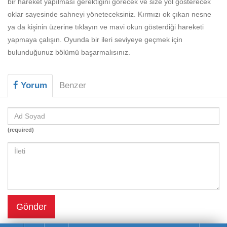
bir hareket yapılması gerektiğini görecek ve size yol gösterecek
Beceri
oklar sayesinde sahneyi yöneteceksiniz. Kırmızı ok çıkan nesne
Komik
ya da kişinin üzerine tıklayın ve mavi okun gösterdiği hareketi
yapmaya çalışın. Oyunda bir ileri seviyeye geçmek için
Macera
bulunduğunuz bölümü başarmalısınız.
Mario
Savaş
Yorum
Benzer
Spor
Yemek
(required)
Gönder