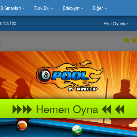
B Sınavları
Türk Dili
Edebiyat
Diğer
urda Hız
Yeni Oyunlar
z
5
(
Hemen Oyna