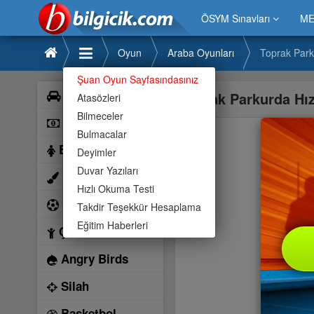
ÖSYM Sınavları
ME
Oyun
Araba Oyunları
Toprak Park
Şuan Oyun Sayfasındasınız
Araba
Toprak Parkurda Hı
Atasözleri
Bilmeceler
Bilardo
Bulmacalar
Barbie
Deyimler
Duvar Yazıları
Boyama
Hızlı Okuma Testi
Futbol
Takdir Teşekkür Hesaplama
Eğitim Haberleri
Çocuk
Angry Birds
Silah
Basketbol