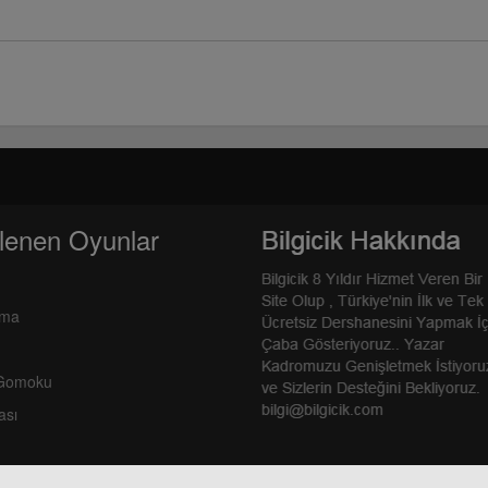
lenen Oyunlar
rma
 Gomoku
ası