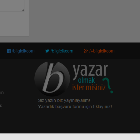
/bilgicikcom
/bilgicikcom
/+bilgicikcom