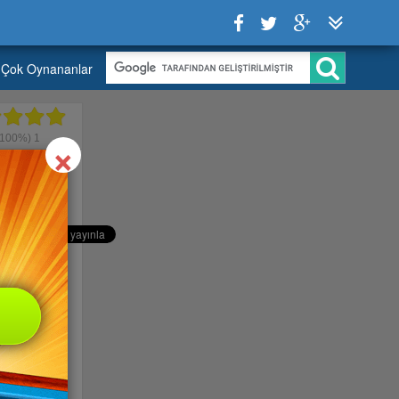
Çok Oynananlar
Close
×
100%)
1