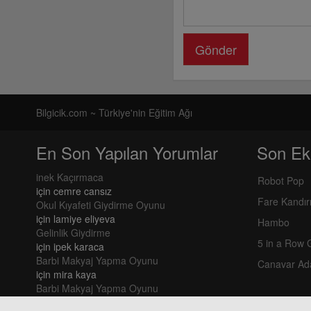
Gönder
Bilgicik.com ~ Türkiye'nin Eğitim Ağı
En Son Yapılan Yorumlar
Son Ek
inek Kaçırmaca
Robot Pop
için
cemre cansız
Fare Kandı
Okul Kıyafeti Giydirme Oyunu
için
lamiye eliyeva
Hambo
Gelinlik Giydirme
5 in a Row
için
ipek karaca
Barbi Makyaj Yapma Oyunu
Canavar Ad
için
mira kaya
Barbi Makyaj Yapma Oyunu
için
mira kaya