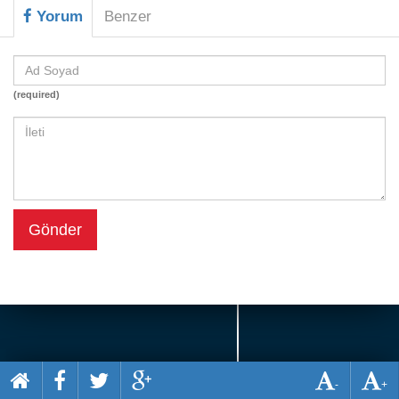
Beceri
Yorum
Benzer
Komik
Macera
(required)
Mario
Savaş
Spor
Yemek
Gönder
-
+