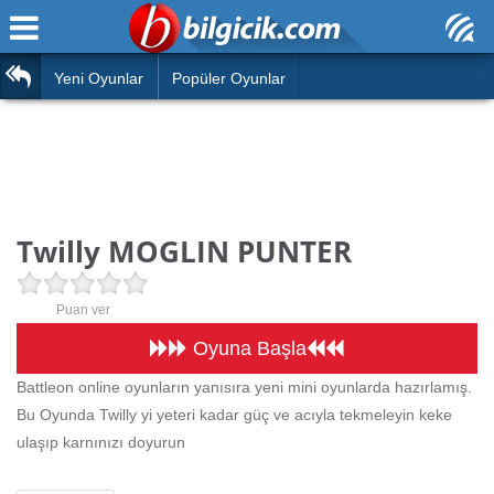
Ana Sayfa
Araba
Atasözleri
Yeni Oyunlar
Popüler Oyunlar
Bilardo
Bilmeceler
Barbie
Bulmacalar
Boyama
Deyimler
Twilly MOGLIN PUNTER
Futbol
Duvar Yazıları
Çocuk
Puan ver
Angry Birds
Hızlı Okuma Testi
Oyuna Başla
Silah
Battleon online oyunların yanısıra yeni mini oyunlarda hazırlamış.
Hesaplamalar
Bu Oyunda Twilly yi yeteri kadar güç ve acıyla tekmeleyin keke
Basketbol
Oyun
ulaşıp karnınızı doyurun
Motor
Eğitim Haberleri