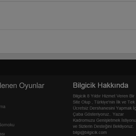
lenen Oyunlar
rma
 Gomoku
ası