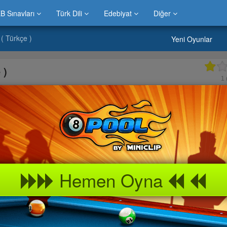
B Sınavları
Türk Dili
Edebiyat
Diğer
( Türkçe )
Yeni Oyunlar
 )
1
Hemen Oyna