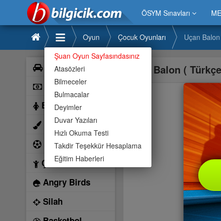
ÖSYM Sınavları
ME
Oyun
Çocuk Oyunları
Uçan Balon 
Şuan Oyun Sayfasındasınız
Araba
Uçan Balon ( Türkçe
Atasözleri
Bilmeceler
Bilardo
Bulmacalar
Barbie
Deyimler
Duvar Yazıları
Boyama
Hızlı Okuma Testi
Futbol
Takdir Teşekkür Hesaplama
Eğitim Haberleri
Çocuk
Angry Birds
Silah
Basketbol