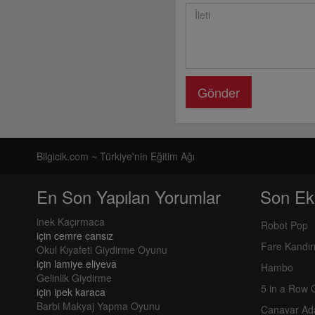
Gönder
Bilgicik.com ~ Türkiye'nin Eğitim Ağı
En Son Yapılan Yorumlar
Son Ek
inek Kaçırmaca
Robot Pop
için
cemre cansız
Fare Kandı
Okul Kıyafeti Giydirme Oyunu
için
lamiye eliyeva
Hambo
Gelinlik Giydirme
5 in a Row
için
ipek karaca
Barbi Makyaj Yapma Oyunu
Canavar Ad