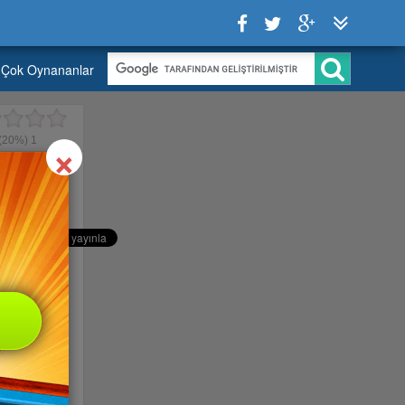
Çok Oynananlar
Close
×
(20%)
1