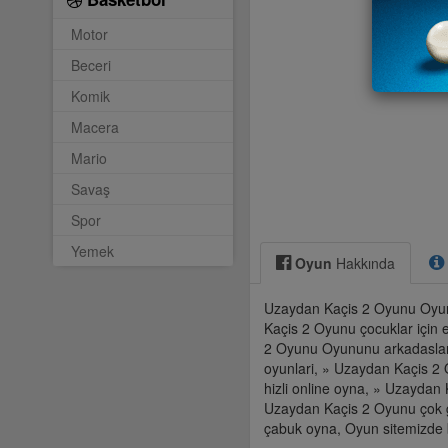
Motor
Beceri
Komik
Macera
Mario
Savaş
Spor
Yemek
Oyun
Hakkında
Uzaydan Kaçis 2 Oyunu Oyun
Kaçis 2 Oyunu çocuklar için
2 Oyunu Oyununu arkadaslarin
oyunlari, » Uzaydan Kaçis 
hizli online oyna, » Uzaydan
Uzaydan Kaçis 2 Oyunu çok g
çabuk oyna, Oyun sitemizde b