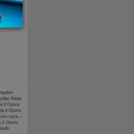
Uzaydan
aydan Kaçis
çis 2 Oyunu
çis 2 Oyunu
nunu oyna, »
is 2 Oyunu
tadir.