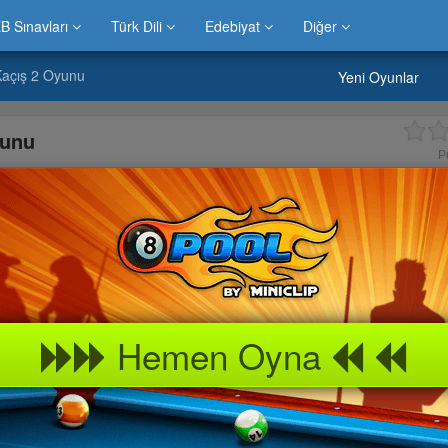
B Sınavları
Türk Dili
Edebiyat
Diğer
açış 2 Oyunu
Yeni Oyunlar
yunu
P
Hemen Oyna