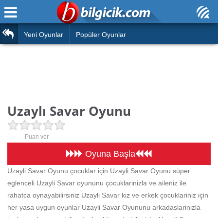
Ana Sayfa
Araba
Atasözleri
Yeni Oyunlar
Popüler Oyunlar
Bilardo
Bilmeceler
Barbie
Bulmacalar
Boyama
Deyimler
Uzaylı Savar Oyunu
Futbol
Duvar Yazıları
Çocuk
Puan ver
Angry Birds
Hızlı Okuma Testi
Oyuna Başla
Silah
Uzayli Savar Oyunu çocuklar için Uzayli Savar Oyunu süper
Hesaplamalar
eglenceli Uzayli Savar oyununu çocuklarinizla ve aileniz ile
Basketbol
Oyun
rahatca oynayabilirsiniz Uzayli Savar kiz ve erkek çocuklariniz için
Motor
her yasa uygun oyunlar Uzayli Savar Oyununu arkadaslarinizla
Eğitim Haberleri