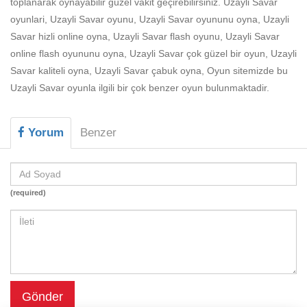
toplanarak oynayabilir güzel vakit geçirebilirsiniz. Uzayli Savar
Beceri
oyunlari, Uzayli Savar oyunu, Uzayli Savar oyununu oyna, Uzayli
Komik
Savar hizli online oyna, Uzayli Savar flash oyunu, Uzayli Savar
online flash oyununu oyna, Uzayli Savar çok güzel bir oyun, Uzayli
Macera
Savar kaliteli oyna, Uzayli Savar çabuk oyna, Oyun sitemizde bu
Mario
Uzayli Savar oyunla ilgili bir çok benzer oyun bulunmaktadir.
Savaş
Yorum
Benzer
Spor
Yemek
(required)
Gönder