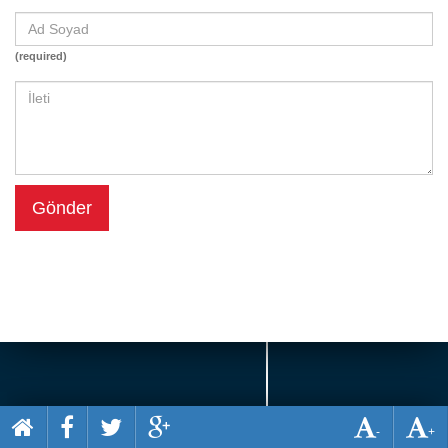
Beceri
Komik
(required)
Macera
Mario
Savaş
Spor
Gönder
Yemek
-
+