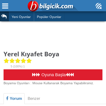
Ana Sayfa
Araba
Atasözleri
Yeni Oyunlar
Popüler Oyunlar
Bilardo
Bilmeceler
Barbie
Bulmacalar
Boyama
Deyimler
Yerel Kıyafet Boya
Futbol
Duvar Yazıları
Çocuk
5
(100%)
1
Angry Birds
Hızlı Okuma Testi
Oyuna Başla
Silah
Boyama Oyunları : Mouse Kullanarak Boyama Yapabilirsiniz.
Hesaplamalar
Basketbol
Oyun
Yorum
Benzer
Motor
Eğitim Haberleri