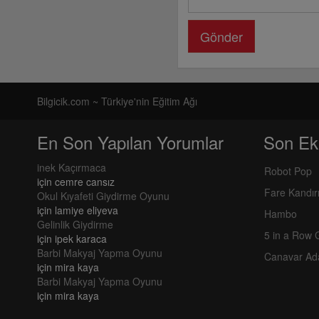
Gönder
Bilgicik.com ~ Türkiye'nin Eğitim Ağı
En Son Yapılan Yorumlar
Son Ek
inek Kaçırmaca
Robot Pop
için
cemre cansız
Fare Kandı
Okul Kıyafeti Giydirme Oyunu
için
lamiye eliyeva
Hambo
Gelinlik Giydirme
5 in a Row
için
ipek karaca
Barbi Makyaj Yapma Oyunu
Canavar Ad
için
mira kaya
Barbi Makyaj Yapma Oyunu
için
mira kaya