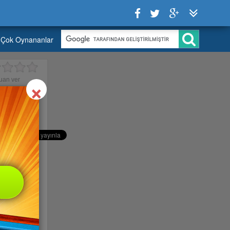
Çok Oynananlar
Close
×
uan ver