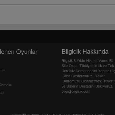
lenen Oyunlar
rma
 Gomoku
ası