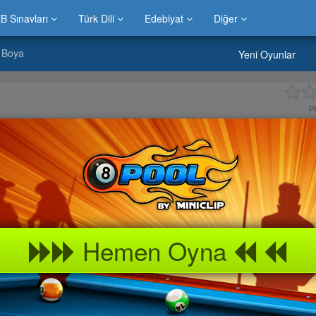
B Sınavları
Türk Dili
Edebiyat
Diğer
v Boya
Yeni Oyunlar
P
Hemen Oyna