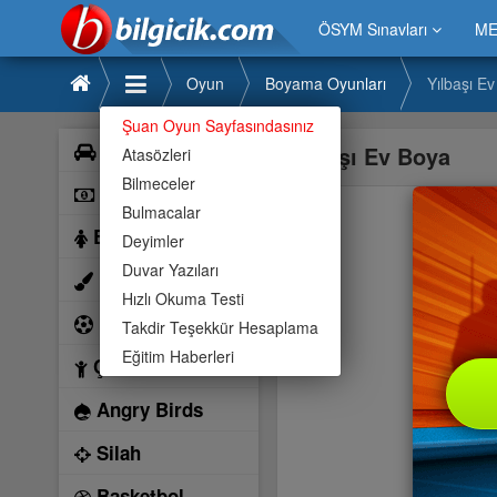
ÖSYM Sınavları
ME
Oyun
Boyama Oyunları
Yılbaşı E
Şuan Oyun Sayfasındasınız
Araba
Yılbaşı Ev Boya
Atasözleri
Bilmeceler
Bilardo
Bulmacalar
Barbie
Deyimler
Duvar Yazıları
Boyama
Hızlı Okuma Testi
Futbol
Takdir Teşekkür Hesaplama
Eğitim Haberleri
Çocuk
Angry Birds
Silah
Basketbol