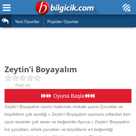
Ana Sayfa
Araba
Atasözleri
Yeni Oyunlar
Popüler Oyunlar
Bilardo
Bilmeceler
Barbie
Bulmacalar
Boyama
Deyimler
Zeytin’i Boyayalım
Futbol
Duvar Yazıları
Çocuk
Puan ver
Angry Birds
Hızlı Okuma Testi
Oyuna Başla
Silah
Zeytin’i Boyayalım oyunu hakkında makale yazısı.Çocuklar ve
Hesaplamalar
büyüklerin çok sevdiği » Zeytin’i Boyayalım oyununu yıllardan beri
Basketbol
Oyun
oyun severler çok sever ve beğenirler.Ayrıca » Zeytin’i Boyayalım
Motor
kız çocukları, erkek çocukları ve büyüklerin en beğendiği
Eğitim Haberleri