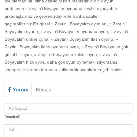
oyunlardan biri olma özelliğini korumaktadır.Bilgicik oyun
Beceri
portalında » Zeytin’i Boyayalım oyununu keyifle oynayabilir
Komik
arkadaşlarınız ve çevrenizdekilerle harika saatler
geçirebilirsiniz.En güzel » Zeytin’i Boyayalım oyunları, » Zeytin’i
Macera
Boyayalım oyunu, » Zeytin’i Boyayalım oyununu oyna, » Zeytin’i
Mario
Boyayalım online oyna, » Zeytin’i Boyayalım flash oyunu, »
Zeytin’i Boyayalım flash oyununu oyna, » Zeytin’i Boyayalım çok
Savaş
güzel bir oyun, » Zeytin’i Boyayalım kaliteli oyna, » Zeytin’i
Boyayalım hızlı oyna, daha çok oyun oynamak istiyorsanız
Spor
kategori ve arama formunu kullanarak oyunlara erişebilirsiniz.
Yemek
Yorum
Benzer
(required)