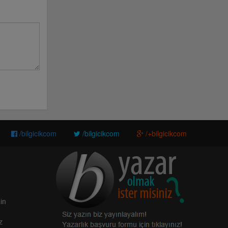
/bilgicikcom
/bilgicikcom
/+bilgicikcom