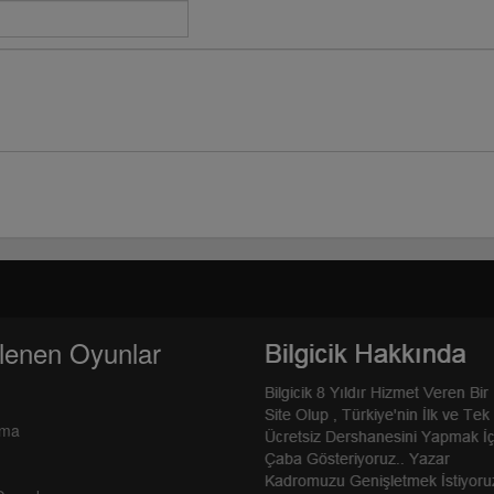
lenen Oyunlar
rma