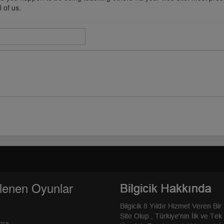
 of us.
lenen Oyunlar
rma