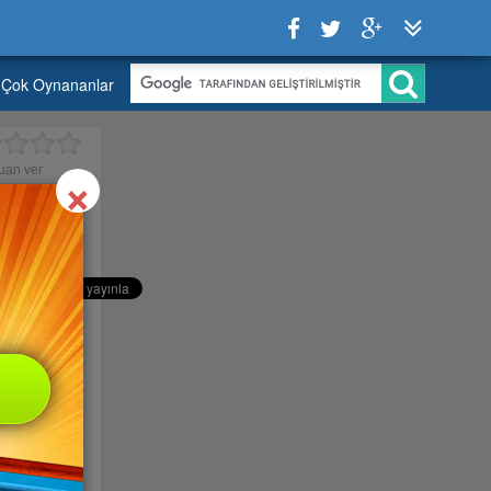
Çok Oynananlar
Close
×
uan ver