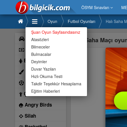
ÖSYM Sınavları
ME
Oyun
Futbol Oyunları
Halı Saha 
Şuan Oyun Sayfasındasınız
Araba
Halı Saha Maçı oyu
Atasözleri
Bilmeceler
Bilardo
Bulmacalar
Barbie
Deyimler
Duvar Yazıları
Boyama
Hızlı Okuma Testi
Futbol
Takdir Teşekkür Hesaplama
Eğitim Haberleri
Çocuk
Angry Birds
Silah
Basketbol