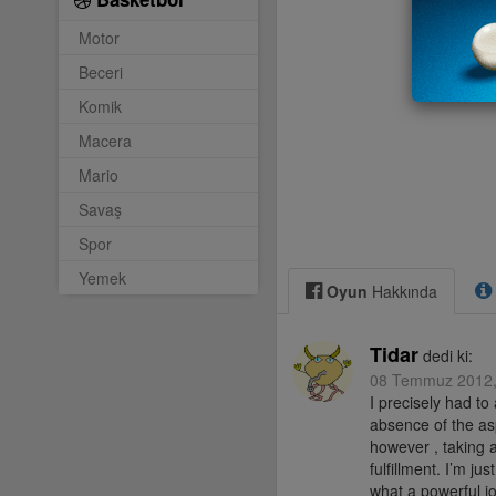
Motor
Beceri
Komik
Macera
Mario
Savaş
Spor
Yemek
Oyun
Hakkında
Tidar
dedi ki:
08 Temmuz 2012,
I precisely had to
absence of the asp
however , taking a
fulfillment. I’m j
what a powerful j