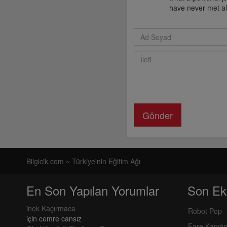
have never met all
Gönder
Bilgicik.com ~ Türkiye'nin Eğitim Ağı
En Son Yapılan Yorumlar
Son Ek
inek Kaçırmaca
Robot Pop
için
cemre cansız
Fare Kandı