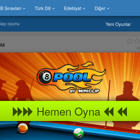
B Sınavları
Türk Dili
Edebiyat
Diğer
Maçı oyunu
Yeni Oyunlar
nu
P
Hemen Oyna