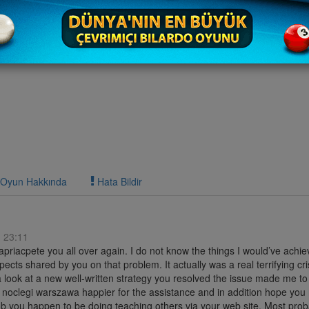
Oyun Hakkında
Hata Bildir
 23:11
 apriacpete you all over again. I do not know the things I would’ve achie
ects shared by you on that problem. It actually was a real terrifying cri
 look at a new well-written strategy you resolved the issue made me to 
ust noclegi warszawa happier for the assistance and in addition hope you
ob you happen to be doing teaching others via your web site. Most prob