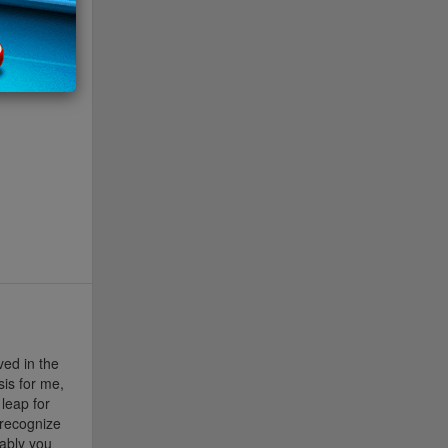
ved in the
sis for me,
leap for
 recognize
ably you