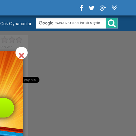
Çok Oynananlar
Close
×
uan ver