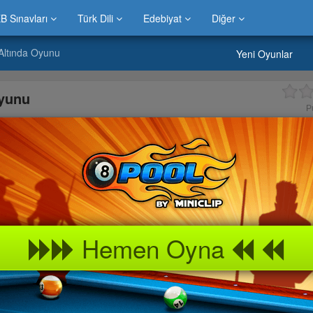
B Sınavları
Türk Dili
Edebiyat
Diğer
Altında Oyunu
Yeni Oyunlar
Oyunu
P
Hemen Oyna