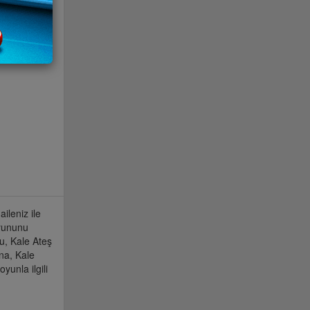
ileniz ile
Oyununu
nu, Kale Ateş
na, Kale
yunla ilgili