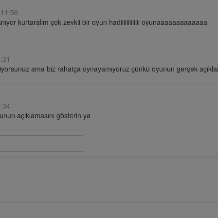
 11:56
nıyor kurtaralım çok zevkli bir oyun hadiiiiiiiiiiiii oyunaaaaaaaaaaaaa
8:31
diyorsunuz ama biz rahatça oynayamıyoruz çünkü oyunun gerçek açıkla
8:34
nun açıklamasını gösterin ya