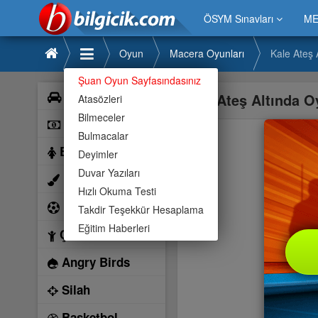
ÖSYM Sınavları
ME
Oyun
Macera Oyunları
Kale Ateş 
Şuan Oyun Sayfasındasınız
Araba
Kale Ateş Altında 
Atasözleri
Bilmeceler
Bilardo
Bulmacalar
Barbie
Deyimler
Duvar Yazıları
Boyama
Hızlı Okuma Testi
Futbol
Takdir Teşekkür Hesaplama
Eğitim Haberleri
Çocuk
Angry Birds
Silah
Basketbol