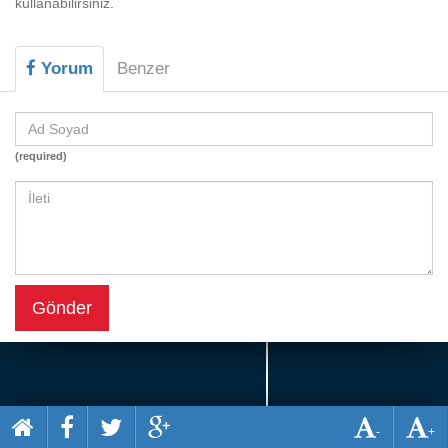
kullanabilirsiniz.
Beceri
Komik
Yorum
Benzer
Macera
Mario
(required)
Savaş
Spor
Yemek
Gönder
-
+