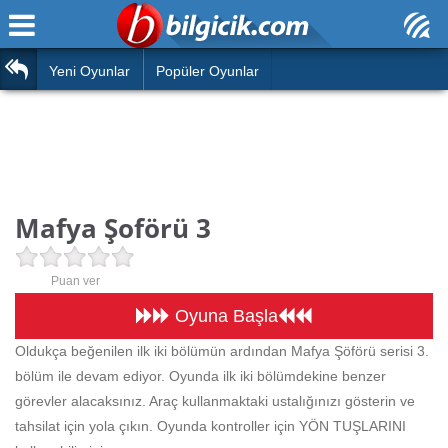
Ana Sayfa
Araba
Atasözleri
Yeni Oyunlar
Popüler Oyunlar
Bilardo
Bilmeceler
Barbie
Bulmacalar
Boyama
Deyimler
Mafya Şoförü 3
Futbol
Duvar Yazıları
Çocuk
Puan ver
Angry Birds
Hızlı Okuma Testi
Oyuna Başla
Silah
Oldukça beğenilen ilk iki bölümün ardından Mafya Şöförü serisi 3.
Hesaplamalar
bölüm ile devam ediyor. Oyunda ilk iki bölümdekine benzer
Basketbol
Oyun
görevler alacaksınız. Araç kullanmaktaki ustalığınızı gösterin ve
Motor
tahsilat için yola çıkın. Oyunda kontroller için YÖN TUŞLARINI
Eğitim Haberleri