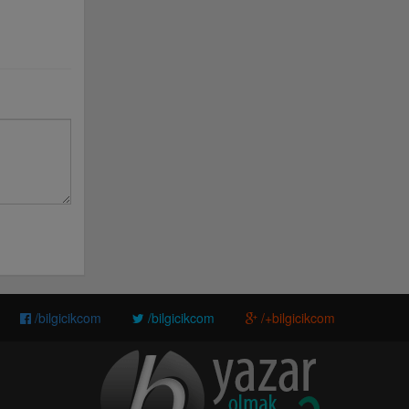
/bilgicikcom
/bilgicikcom
/+bilgicikcom