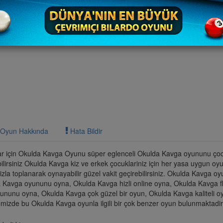
Oyun Hakkında
Hata Bildir
 için Okulda Kavga Oyunu süper eglenceli Okulda Kavga oyununu çocu
bilirsiniz Okulda Kavga kiz ve erkek çocuklariniz için her yasa uygun oy
a toplanarak oynayabilir güzel vakit geçirebilirsiniz. Okulda Kavga oyu
Kavga oyununu oyna, Okulda Kavga hizli online oyna, Okulda Kavga f
ununu oyna, Okulda Kavga çok güzel bir oyun, Okulda Kavga kaliteli o
izde bu Okulda Kavga oyunla ilgili bir çok benzer oyun bulunmaktadir