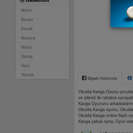
Motor
Beceri
Komik
Macera
Mario
Savaş
Spor
Yemek
Oyun
Hakkında
Okulda Kavga Oyunu çocuklar
ve aileniz ile rahatca oynaya
Kavga Oyununu arkadaslarinizl
Okulda Kavga oyunu, Okulda 
Okulda Kavga online flash oy
Kavga çabuk oyna, Oyun sitem