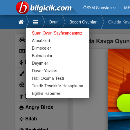
ÖSYM Sınavları
ME
Oyun
Beceri Oyunları
Okulda Kav
Şuan Oyun Sayfasındasınız
Araba
Okulda Kavga Oyun
Atasözleri
Bilmeceler
Bilardo
Bulmacalar
Barbie
Deyimler
Duvar Yazıları
Boyama
Hızlı Okuma Testi
Futbol
Takdir Teşekkür Hesaplama
Eğitim Haberleri
Çocuk
Angry Birds
Silah
Basketbol