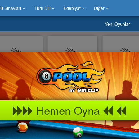
B Sınavları
Türk Dili
Edebiyat
Diğer
Yeni Oyunlar
iddlestix
Puzzle Oyunları
Gerçek Mücev
unları
Oyunu
Hemen Oyna
es Dalgası Oyunu
Guitar Hero II Oyna
Piyano Müzik
Oyunu