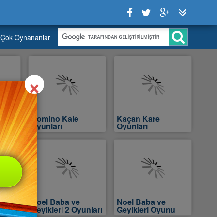
Çok Oynananlar
Close
×
her
Domino Kale
Kaçan Kare
Oyunları
Oyunları
Noel Baba ve
Noel Baba ve
Geyikleri 2 Oyunları
Geyikleri Oyunu