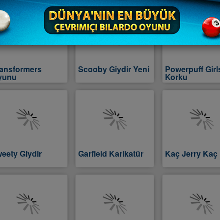
ransformers
Scooby Giydir Yeni
Powerpuff Girl
yunu
Korku
eety Giydir
Garfield Karikatür
Kaç Jerry Kaç