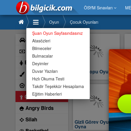
ÖSYM Sınavları
ME
Oyun
Çocuk Oyunları
Şuan Oyun Sayfasındasınız
Araba
Atasözleri
Bilmeceler
Bilardo
Bulmacalar
Barbie
Deyimler
Duvar Yazıları
Uzay Topu Oyunu
Tw
Boyama
Oy
Hızlı Okuma Testi
Futbol
Takdir Teşekkür Hesaplama
Eğitim Haberleri
Çocuk
Angry Birds
Silah
Gizli Görev Oyunu
S
Oyna
Basketbol