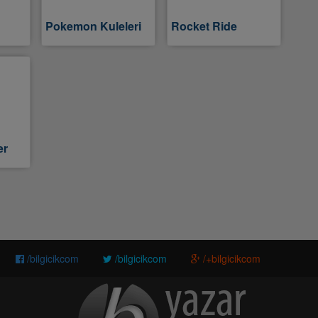
Pokemon Kuleleri
Rocket Ride
er
/bilgicikcom
/bilgicikcom
/+bilgicikcom