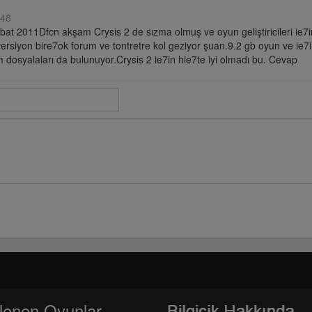
:48
bat 2011Dfcn akşam Crysis 2 de sızma olmuş ve oyun geliştiricileri ie7i
versiyon bire7ok forum ve tontretre kol geziyor şuan.9.2 gb oyun ve ie7
rm dosyalaları da bulunuyor.Crysis 2 ie7in hie7te iyi olmadı bu. Cevap
lenen Oyunlar