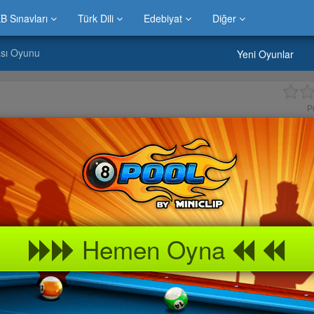
B Sınavları
Türk Dili
Edebiyat
Diğer
sı Oyunu
Yeni Oyunlar
P
Hemen Oyna