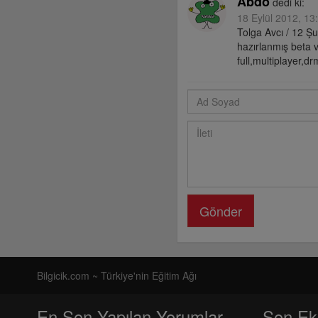
Abdo
dedi ki:
18 Eylül 2012, 13
Tolga Avcı / 12 Şu
hazırlanmış beta 
full,multiplayer,d
Gönder
Bilgicik.com ~ Türkiye'nin Eğitim Ağı
En Son Yapılan Yorumlar
Son Ek