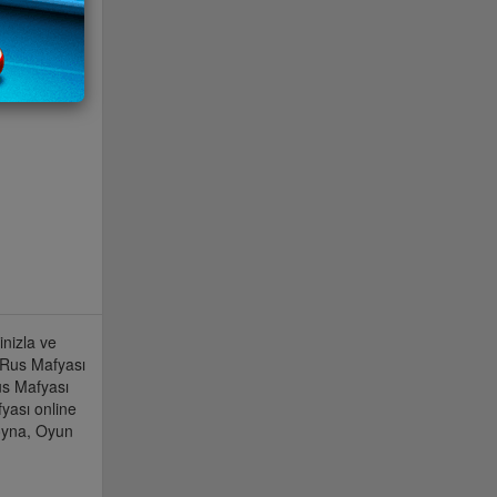
nizla ve
r Rus Mafyası
us Mafyası
yası online
 oyna, Oyun