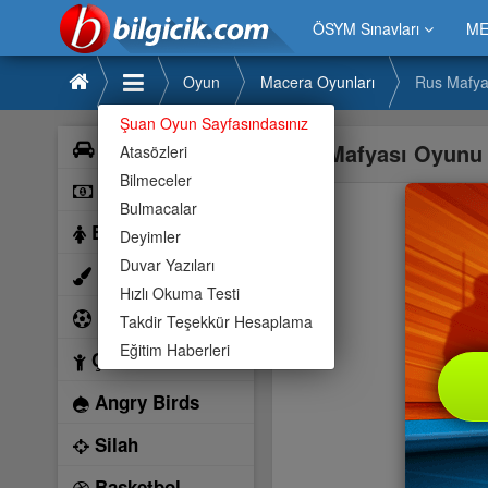
ÖSYM Sınavları
ME
Oyun
Macera Oyunları
Rus Mafya
Şuan Oyun Sayfasındasınız
Araba
Rus Mafyası Oyunu
Atasözleri
Bilmeceler
Bilardo
Bulmacalar
Barbie
Deyimler
Duvar Yazıları
Boyama
Hızlı Okuma Testi
Futbol
Takdir Teşekkür Hesaplama
Eğitim Haberleri
Çocuk
Angry Birds
Silah
Basketbol