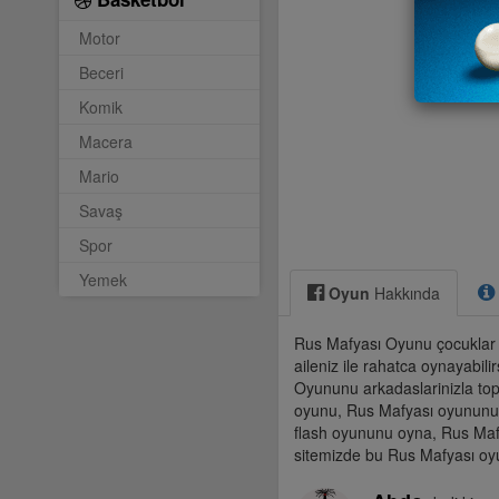
Motor
Beceri
Komik
Macera
Mario
Savaş
Spor
Yemek
Oyun
Hakkında
Rus Mafyası Oyunu çocuklar 
aileniz ile rahatca oynayabil
Oyununu arkadaslarinizla topl
oyunu, Rus Mafyası oyununu o
flash oyununu oyna, Rus Mafy
sitemizde bu Rus Mafyası oyun