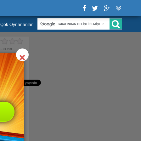
Çok Oynananlar
Close
×
uan ver