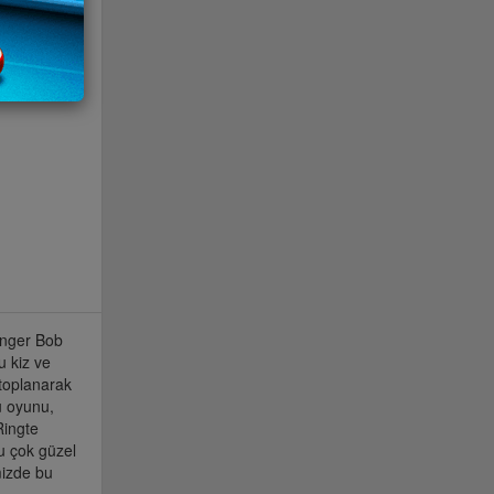
ünger Bob
u kiz ve
toplanarak
u oyunu,
Ringte
u çok güzel
mizde bu