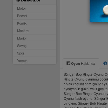
Motor
Beceri
Komik
Macera
Mario
Savaş
Spor
Yemek
Oyun
Hakkında
Sünger Bob Ringte Oyunu Oy
Ringte Oyunu oyununu çocukla
erkek çocuklariniz için her 
oynayabilir güzel vakit geçi
Sünger Bob Ringte Oyunu oyu
Oyunu flash oyunu, Sünger B
bir oyun, Sünger Bob Ringte