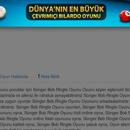
Oyun Hakkında
Hata Bildir
unu çocuklar için Sünger Bob Ringte Oyunu Oyunu süper eglenceli S
rinizla ve aileniz ile rahatca oynayabilirsiniz Sünger Bob Ringte Oyun
yasa uygun oyunlar Sünger Bob Ringte Oyunu Oyununu arkadaslarinizla 
rebilirsiniz. Sünger Bob Ringte Oyunu oyunlari, Sünger Bob Ringte Oyun
nunu oyna, Sünger Bob Ringte Oyunu hizli online oyna, Sünger Bob 
ob Ringte Oyunu online flash oyununu oyna, Sünger Bob Ringte Oyun
 Oyunu kaliteli oyna, Sünger Bob Ringte Oyunu çabuk oyna, Oyun site