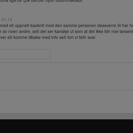
la ilgili bir çok benzer oyun bulunmaktadir.
 01:13
s med e5 oppne5 kaokntt med den samme personen dessverre.Vi har hel
r av noen andre, se5 det ser kanskje ut som at det ikke blir noe lanser
ver e5 komme tilbake med info se5 fort vi fe5r svar