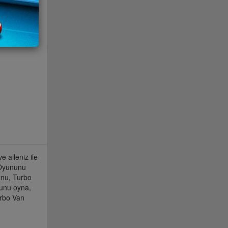
 aileniz ile
 Oyununu
unu, Turbo
nunu oyna,
urbo Van