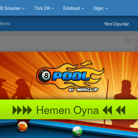
B Sınavları
Türk Dili
Edebiyat
Diğer
Oyunu
Yeni Oyunlar
P
Hemen Oyna