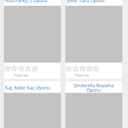
Hızlı Parkçı 2 Oyunu
Şehir Turu Oyunu
Puan ver
Puan ver
Sinderella Boyama
Kaç Asker Kaç Oyunu
Oyunu