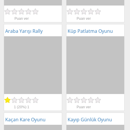
Beceri
Komik
Puan ver
Puan ver
Macera
Araba Yarışı Rally
Küp Patlatma Oyunu
Mario
Savaş
Spor
Yemek
1
(20%)
1
Puan ver
Kaçan Kare Oyunu
Kayıp Günlük Oyunu