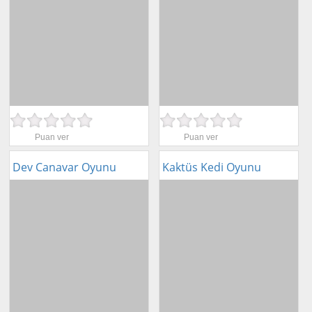
Puan ver
Puan ver
Dev Canavar Oyunu
Kaktüs Kedi Oyunu