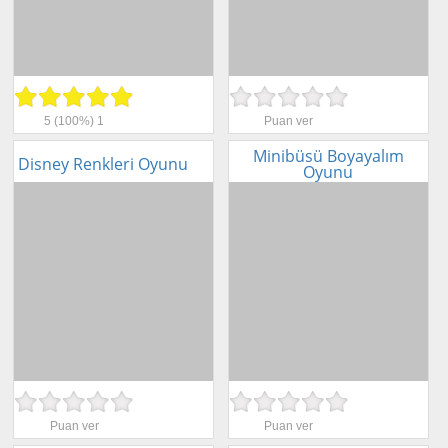
5
(100%)
1
Puan ver
Minibüsü Boyayalım
Disney Renkleri Oyunu
Oyunu
Puan ver
Puan ver