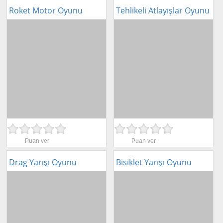
Roket Motor Oyunu
Tehlikeli Atlayışlar Oyunu
Puan ver
Puan ver
Drag Yarışı Oyunu
Bisiklet Yarışı Oyunu