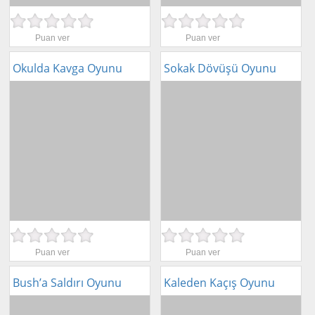
Puan ver
Puan ver
Okulda Kavga Oyunu
Sokak Dövüşü Oyunu
Puan ver
Puan ver
Bush’a Saldırı Oyunu
Kaleden Kaçış Oyunu