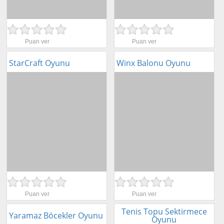
Puan ver
Puan ver
StarCraft Oyunu
Winx Balonu Oyunu
Puan ver
Puan ver
Tenis Topu Sektirmece
Yaramaz Böcekler Oyunu
Oyunu