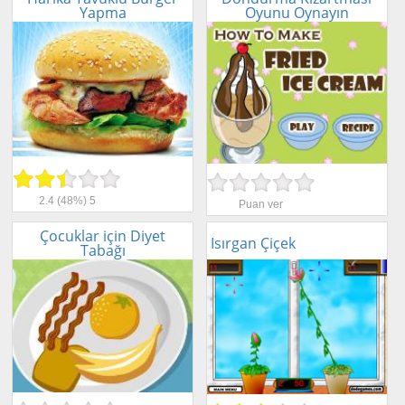
Yapma
Oyunu Oynayın
2.4
(48%)
5
Puan ver
Çocuklar için Diyet
Isırgan Çiçek
Tabağı