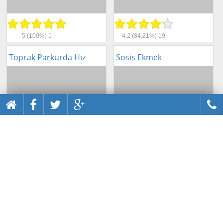
5
(100%)
1
4.2
(84.21%)
19
Toprak Parkurda Hız
Sosis Ekmek
1
(20%)
1
Puan ver
Yeni Yıl Pastası