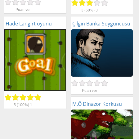
Puan ver
3
(60%)
3
Hade Langırt oyunu
Çılgın Banka Soyguncusu
Puan ver
M.Ö Dinazor Korkusu
5
(100%)
1