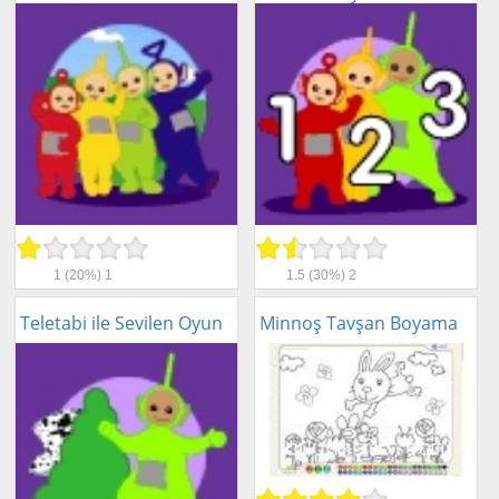
1
(20%)
1
1.5
(30%)
2
Teletabi ile Sevilen Oyun
Minnoş Tavşan Boyama