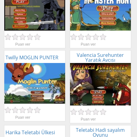
Puan ver
Puan ver
Valencia Surehunter
Twilly MOGLIN PUNTER
Yaratık Avcısı
Puan ver
Puan ver
Teletabi Hadi sayalım
Harika Teletabi Ülkesi
Oyunu