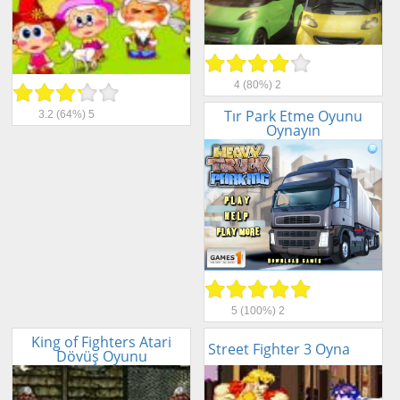
4
(80%)
2
Tır Park Etme Oyunu
3.2
(64%)
5
Oynayın
5
(100%)
2
King of Fighters Atari
Street Fighter 3 Oyna
Dövüş Oyunu