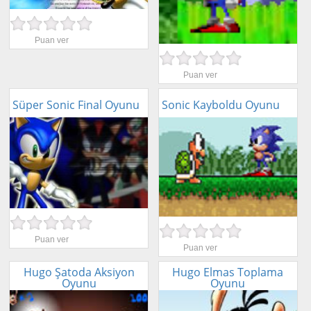
Puan ver
Puan ver
Süper Sonic Final Oyunu
Sonic Kayboldu Oyunu
Puan ver
Puan ver
Hugo Şatoda Aksiyon
Hugo Elmas Toplama
Oyunu
Oyunu