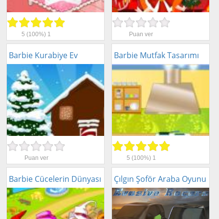
5
(100%)
1
Puan ver
Barbie Kurabiye Ev
Barbie Mutfak Tasarımı
Puan ver
5
(100%)
1
Barbie Cücelerin Dünyası
Çılgın Şoför Araba Oyunu