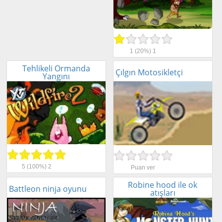
1
(20%)
1
Tehlikeli Ormanda
Çılgın Motosikletçi
Yangını
5
(100%)
2
Puan ver
Robine hood ile ok
Battleon ninja oyunu
atışları