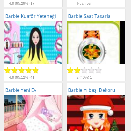
Beceri
4.8
(95.29%)
17
Puan ver
Komik
Barbie Kuaför Yeteneği
Barbie Saat Tasarla
Macera
Mario
Savaş
Spor
Yemek
4.8
(95.12%)
41
2
(40%)
1
Barbie Yeni Ev
Barbie Yılbaşı Dekoru