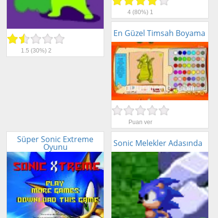
4
(80%)
1
En Güzel Timsah Boyama
1.5
(30%)
2
Puan ver
Süper Sonic Extreme
Sonic Melekler Adasında
Oyunu