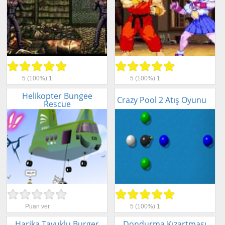
5
(100%)
1
5
(100%)
1
Helikopter Bungee
Crazy Pool 2 Atış Oyunu
Rescue
Puan ver
5
(100%)
1
Harika Tavuklu Burger
Dondurma Kızartması